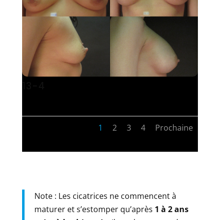
13-4
1
2
3
4
Prochaine
Note : Les cicatrices ne commencent à
maturer et s’estomper qu’après
1 à 2 ans