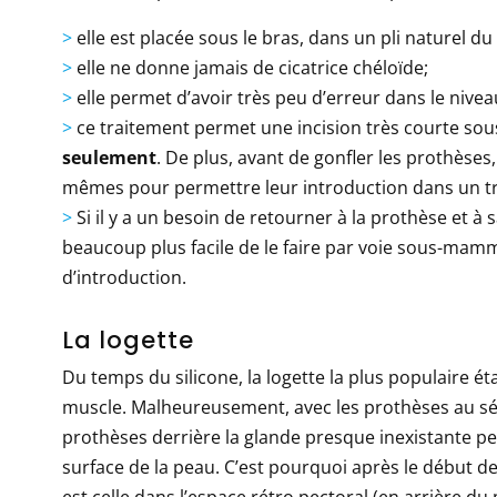
>
elle est placée sous le bras, dans un pli naturel du
>
elle ne donne jamais de cicatrice chéloïde;
>
elle permet d’avoir très peu d’erreur dans le nive
>
ce traitement permet une incision très courte sous
seulement
. De plus, avant de gonfler les prothèses,
mêmes pour permettre leur introduction dans un trou
>
Si il y a un besoin de retourner à la prothèse et à sa
beaucoup plus facile de le faire par voie sous-mam
d’introduction.
La logette
Du temps du silicone, la logette la plus populaire é
muscle. Malheureusement, avec les prothèses au sér
prothèses derrière la glande presque inexistante p
surface de la peau. C’est pourquoi après le début de
est celle dans l’espace rétro pectoral (en arrière du