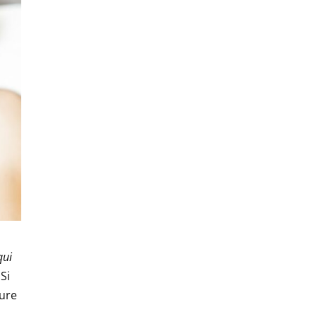
qui
Si
dure