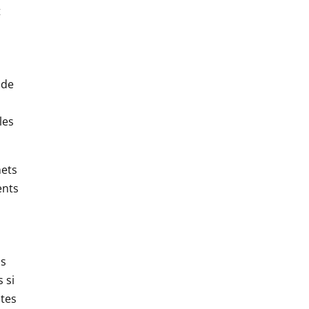
t
 de
les
nets
ents
is
 si
ites